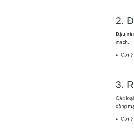
2. 
Đậu nà
mạch.
Gợi ý
3. 
Các loạ
động mạ
Gợi ý