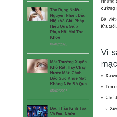
Những t
cường 
Tóc Rụng Nhiều:
Nguyên Nhân, Dấu
Bài viết
Hiệu Và Giải Pháp
Hiệu Quả Giúp
lứa tuổi.
Phục Hồi Mái Tóc
Khỏe
06/02/2026
Vì 
mạc
Mắt Thường Xuyên
Khô Rát, Hay Chảy
Nước Mắt: Cảnh
Xươn
Báo Sức Khỏe Mắt
Không Nên Bỏ Qua
Tim 
05/02/2026
Chế đ
Đau Thần Kinh Tọa
Xươ
Và Đau Nhức