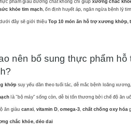
hực phẩm giàu dưỡng chất không chỉ giúp
xương chắc khỏ
sức khỏe tim mạch
, ổn định huyết áp, ngăn ngừa bệnh lý ti
 dưới đây sẽ giới thiệu
Top 10 món ăn hỗ trợ xương khớp, 
sao nên bổ sung thực phẩm hỗ 
h?
g khớp
suy yếu dần theo tuổi tác, dễ mắc bệnh loãng xương,
mạch
là "bộ máy" sống còn, dễ bị tổn thương bởi chế độ ăn uố
ộ ăn giàu
canxi
,
vitamin D
,
omega-3
,
chất chống oxy hóa
g
ng chắc khỏe, dẻo dai