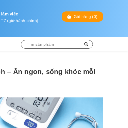
 làm việc
Giỏ hàng
(
0
)
 T7 (giờ hành chính)
ch – Ăn ngon, sống khỏe mỗi