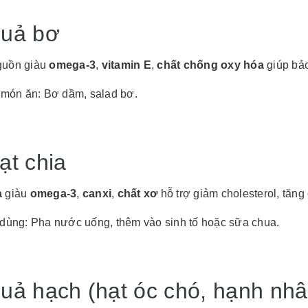
Quả bơ
guồn giàu
omega-3
,
vitamin E
,
chất chống oxy hóa
giúp bảo
 món ăn: Bơ dầm, salad bơ.
ạt chia
a
giàu
omega-3
,
canxi
,
chất xơ
hỗ trợ giảm cholesterol, tăn
dùng: Pha nước uống, thêm vào sinh tố hoặc sữa chua.
Quả hạch (hạt óc chó, hạnh nhâ