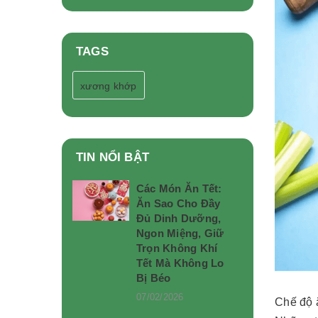
TAGS
xương khớp
TIN NỔI BẬT
Các Món Ăn Tết:
Ăn Sao Cho Đầy
Đủ Dinh Dưỡng,
Ngon Miệng, Giữ
Trọn Không Khí
Tết Mà Không Lo
Bị Béo
07/02/2026
Chế độ ă