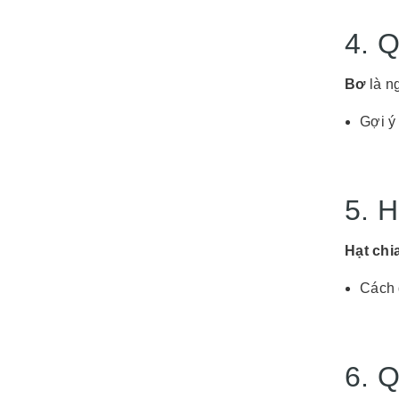
4. 
Bơ
là n
Gợi ý
5. H
Hạt chi
Cách 
6. 