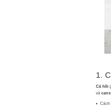
1. 
Cá hồi
g
và
canx
Cách 