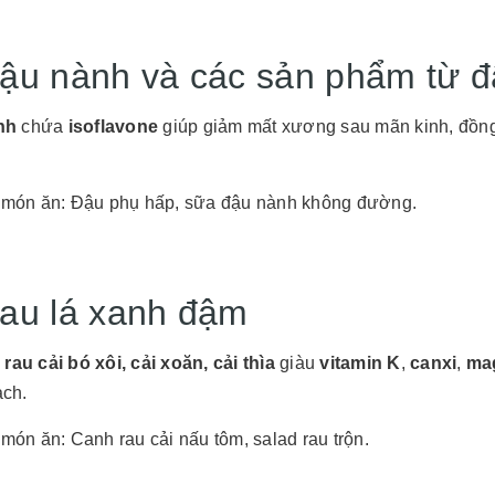
Đậu nành và các sản phẩm từ 
nh
chứa
isoflavone
giúp giảm mất xương sau mãn kinh, đồng 
 món ăn: Đậu phụ hấp, sữa đậu nành không đường.
Rau lá xanh đậm
i
rau cải bó xôi, cải xoăn, cải thìa
giàu
vitamin K
,
canxi
,
ma
ch.
 món ăn: Canh rau cải nấu tôm, salad rau trộn.