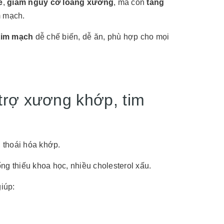
e
,
giảm nguy cơ loãng xương
, mà còn
tăng
m mạch.
tim mạch
dễ chế biến, dễ ăn, phù hợp cho mọi
trợ xương khớp, tim
 thoái hóa khớp.
ng thiếu khoa học, nhiều cholesterol xấu.
iúp: