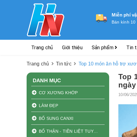
Miễn phí v
Bán kính 10
Trang chủ
Giới thiệu
Sản phẩm
Tin 
Trang chủ
Tin tức
Top 10 món ăn hỗ trợ xươ
Top 
DANH MỤC
ngày
CƠ XƯƠNG KHỚP
10/06/202
LÀM ĐẸP
BỔ SUNG CANXI
BỔ THẬN - TIỀN LIỆT TUYẾN