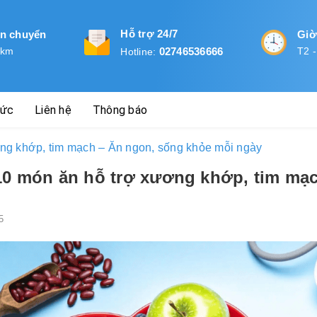
Hỗ trợ 24/7
ận chuyển
Giờ
 km
02746536666
T2 -
Hotline:
tức
Liên hệ
Thông báo
ng khớp, tim mạch – Ăn ngon, sống khỏe mỗi ngày
10 món ăn hỗ trợ xương khớp, tim mạ
5