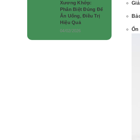
Xương Khớp:
Gi
Phân Biệt Đúng Để
Ăn Uống, Điều Trị
Bảo
Hiệu Quả
Ổn 
04/02/2026