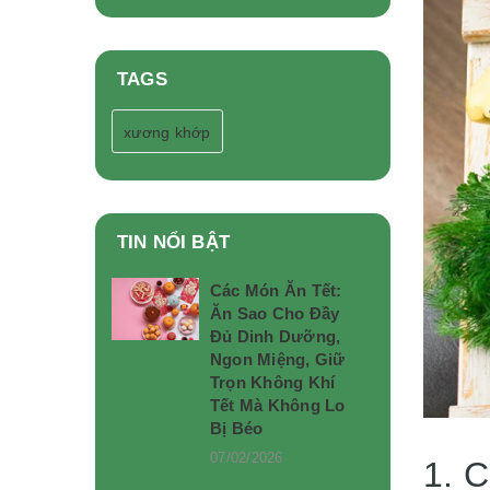
TAGS
xương khớp
TIN NỔI BẬT
Các Món Ăn Tết:
Ăn Sao Cho Đầy
Đủ Dinh Dưỡng,
Ngon Miệng, Giữ
Trọn Không Khí
Tết Mà Không Lo
Bị Béo
07/02/2026
1. C