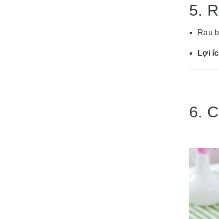
5. 
Rau b
Lợi í
6. C