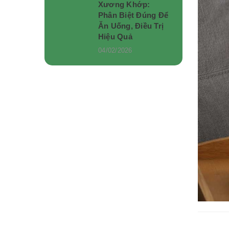
Xương Khớp:
Phân Biệt Đúng Để
Ăn Uống, Điều Trị
Hiệu Quả
04/02/2026