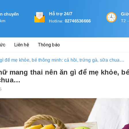
Hỗ trợ 24/7
ận chuyển
Giờ
 km
02746536666
T2 -
Hotline:
tức
Liên hệ
Thông báo
gì để mẹ khỏe, bé thông minh: cá hồi, trứng gà, sữa chua…
ữ mang thai nên ăn gì để mẹ khỏe, bé
chua…
5