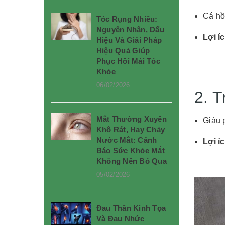
Cá hồ
Tóc Rụng Nhiều:
Nguyên Nhân, Dấu
Lợi í
Hiệu Và Giải Pháp
Hiệu Quả Giúp
Phục Hồi Mái Tóc
Khỏe
06/02/2026
2. 
Mắt Thường Xuyên
Giàu p
Khô Rát, Hay Chảy
Nước Mắt: Cảnh
Lợi í
Báo Sức Khỏe Mắt
Không Nên Bỏ Qua
05/02/2026
Đau Thần Kinh Tọa
Và Đau Nhức