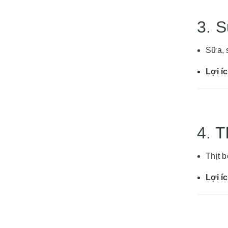
3. S
Sữa, 
Lợi í
4. T
Thịt b
Lợi í