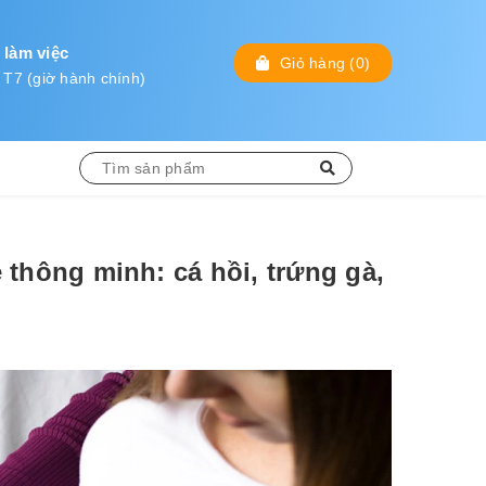
 làm việc
Giỏ hàng
(
0
)
 T7 (giờ hành chính)
 thông minh: cá hồi, trứng gà,