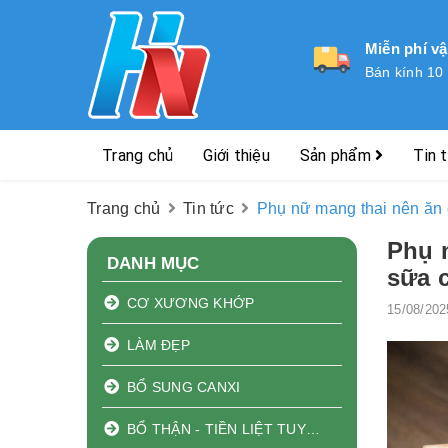
Miễn phí v
Bán kính 10
Trang chủ
Giới thiệu
Sản phẩm
Tin 
Trang chủ
Tin tức
Phụ nữ mang thai nên ăn 
Phụ n
DANH MỤC
sữa 
CƠ XƯƠNG KHỚP
15/08/202
LÀM ĐẸP
BỔ SUNG CANXI
BỔ THẬN - TIỀN LIỆT TUYẾN