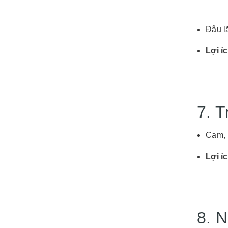
Đậu l
Lợi í
7. T
Cam, k
Lợi í
8. 