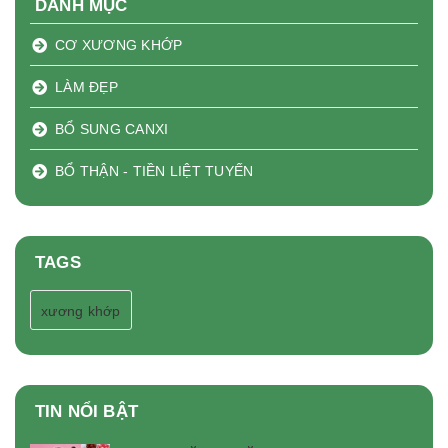
DANH MỤC
CƠ XƯƠNG KHỚP
LÀM ĐẸP
BỔ SUNG CANXI
BỔ THẬN - TIỀN LIỆT TUYẾN
TAGS
xương khớp
TIN NỔI BẬT