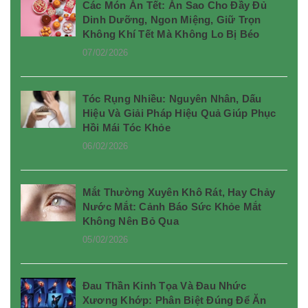
Các Món Ăn Tết: Ăn Sao Cho Đầy Đủ
Dinh Dưỡng, Ngon Miệng, Giữ Trọn
Không Khí Tết Mà Không Lo Bị Béo
07/02/2026
Tóc Rụng Nhiều: Nguyên Nhân, Dấu
Hiệu Và Giải Pháp Hiệu Quả Giúp Phục
Hồi Mái Tóc Khỏe
06/02/2026
Mắt Thường Xuyên Khô Rát, Hay Chảy
Nước Mắt: Cảnh Báo Sức Khỏe Mắt
Không Nên Bỏ Qua
05/02/2026
Đau Thần Kinh Tọa Và Đau Nhức
Xương Khớp: Phân Biệt Đúng Để Ăn