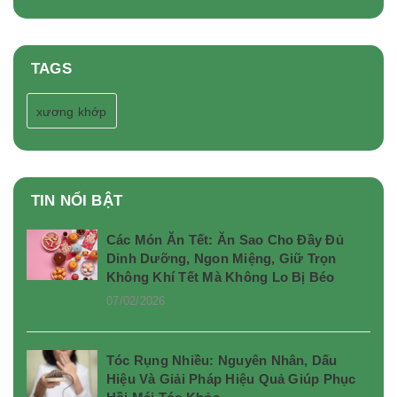
TAGS
xương khớp
TIN NỔI BẬT
Các Món Ăn Tết: Ăn Sao Cho Đầy Đủ
Dinh Dưỡng, Ngon Miệng, Giữ Trọn
Không Khí Tết Mà Không Lo Bị Béo
07/02/2026
Tóc Rụng Nhiều: Nguyên Nhân, Dấu
Hiệu Và Giải Pháp Hiệu Quả Giúp Phục