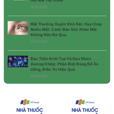
Hồi Mái Tóc Khỏe
06/02/2026
Mắt Thường Xuyên Khô Rát, Hay Chảy
Nước Mắt: Cảnh Báo Sức Khỏe Mắt
Không Nên Bỏ Qua
05/02/2026
Đau Thần Kinh Tọa Và Đau Nhức
Xương Khớp: Phân Biệt Đúng Để Ăn
Uống, Điều Trị Hiệu Quả
04/02/2026