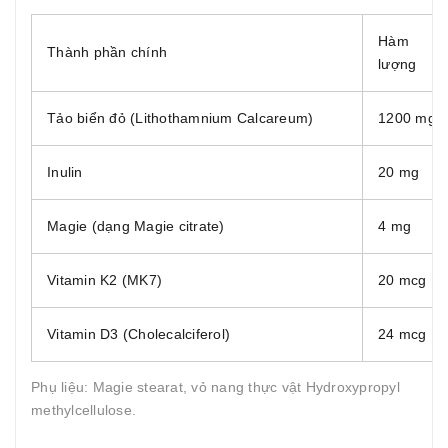
Hàm
Thành phần chính
lượng
Tảo biển đỏ (Lithothamnium Calcareum)
1200 mg
Inulin
20 mg
Magie (dạng Magie citrate)
4 mg
Vitamin K2 (MK7)
20 mcg
Vitamin D3 (Cholecalciferol)
24 mcg
Phụ liệu: Magie stearat, vỏ nang thực vật Hydroxypropyl
methylcellulose.