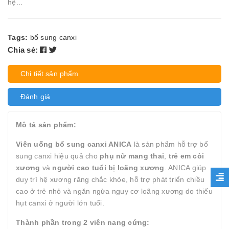
hệ...
Tags:
bổ sung canxi
Chia sẻ:
Chi tiết sản phẩm
Đánh giá
Mô tả sản phẩm:
Viên uống bổ sung canxi ANICA
là sản phẩm hỗ trợ bổ
sung canxi hiệu quả cho
phụ nữ mang thai
,
trẻ em còi
xương
và
người cao tuổi bị loãng xương
. ANICA giúp
duy trì hệ xương răng chắc khỏe, hỗ trợ phát triển chiều
cao ở trẻ nhỏ và ngăn ngừa nguy cơ loãng xương do thiếu
hụt canxi ở người lớn tuổi.
Thành phần trong 2 viên nang cứng: