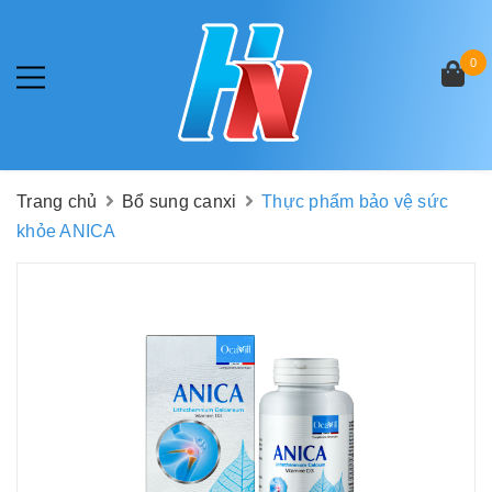
0
Trang chủ
Bổ sung canxi
Thực phẩm bảo vệ sức
khỏe ANICA